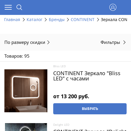
Главная
Каталог
Бренды
CONTINENT
Зеркала CONT
По размеру скидки
Фильтры
Товаров: 95
Bliss LED
CONTINENT Зеркало "Bliss
LED" c часами
от
13 200
 руб.
ВЫБРАТЬ
Delight LED