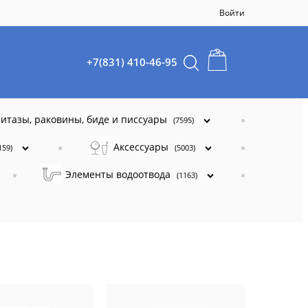
Войти
+7(831) 410-46-95
итазы, раковины, биде и писсуары
(7595)
Аксессуары
159)
(5003)
Элементы водоотвода
(1163)