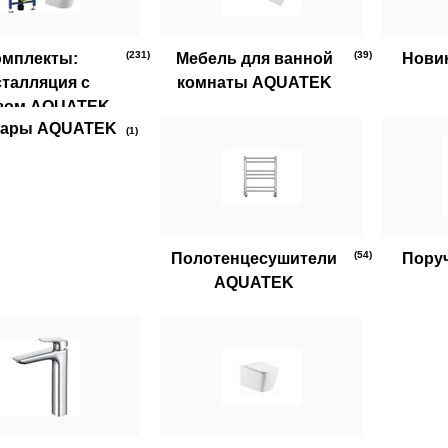
(231)
(39)
омплекты:
Мебель для ванной
Нови
талляция с
комнаты AQUATEK
азом AQUATEK
уары AQUATEK
(1)
(54)
Полотенцесушители
Пору
AQUATEK