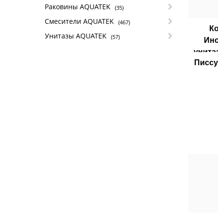
Раковины AQUATEK
(35)
Смесители AQUATEK
(467)
К
Унитазы AQUATEK
(57)
Инс
унит
Писс