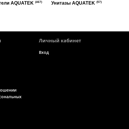
(467)
(57)
тели AQUATEK
Унитазы AQUATEK
я
Личный кабинет
Вход
ношении
сональных