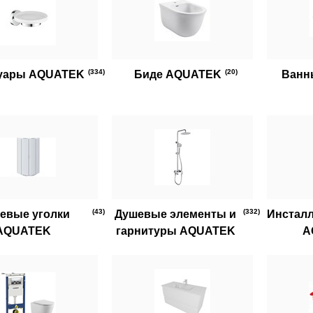
(334)
(20)
уары AQUATEK
Биде AQUATEK
Ванн
(43)
(332)
евые уголки
Душевые элементы и
Инсталл
AQUATEK
гарнитуры AQUATEK
A