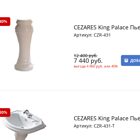
 40%
CEZARES King Palace Пь
Артикул:
CZR-431
12 400
 руб.
7 440
 руб.
ДОБ
выгода
4 960 руб.
или
40%
 30%
CEZARES King Palace Пь
Артикул:
CZR-431-T