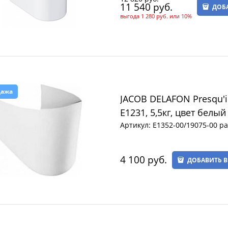
11 540
 руб.
ДОБ
выгода
1 280 руб.
или
10%
дажа
JACOB DELAFON Presqu'ile Полупьедестал для раковин Е1220,
Е1231, 5,5кг, цвет белы
Артикул:
E1352-00/19075-00 р
4 100
 руб.
ДОБАВИТЬ В