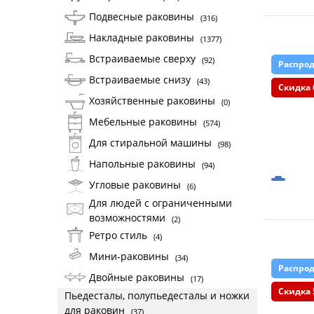
Подвесные раковины
(316)
Накладные раковины
(1377)
Встраиваемые сверху
(92)
Распро
Встраиваемые снизу
(43)
Скидка 
Хозяйственные раковины
(0)
Мебельные раковины
(574)
Для стиральной машины
(98)
Напольные раковины
(94)
Угловые раковины
(6)
Для людей с ограниченными
возможностями
(2)
Ретро стиль
(4)
Мини-раковины
(34)
Распро
Двойные раковины
(17)
Скидка 
Пьедесталы, полупьедесталы и ножки
для раковин
(37)