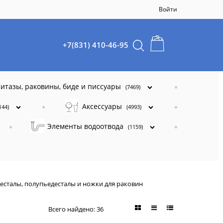
Войти
+7(831) 410-46-95
итазы, раковины, биде и писсуары
(7469)
Аксессуары
144)
(4993)
Элементы водоотвода
(1159)
есталы, полупьедесталы и ножки для раковин
Всего найдено:
36