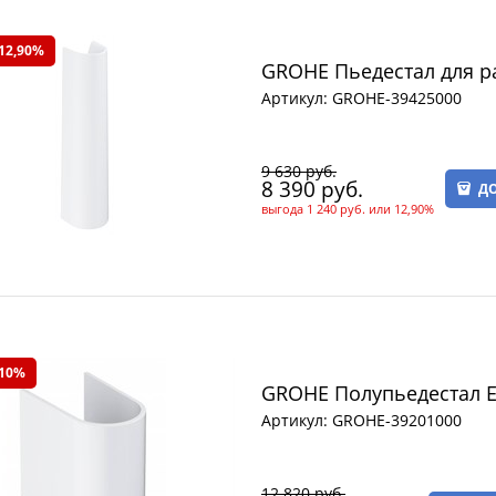
12,90%
GROHE Пьедестал для р
Артикул:
GROHE-39425000
9 630
 руб.
8 390
 руб.
ДО
выгода
1 240 руб.
или
12,90%
 10%
GROHE Полупьедестал E
Артикул:
GROHE-39201000
12 820
 руб.