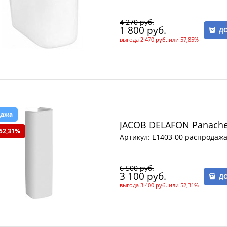
4 270
 руб.
1 800
 руб.
ДО
выгода
2 470 руб.
или
57,85%
дажа
JACOB DELAFON Panache 
52,31%
Артикул:
E1403-00 распродаж
6 500
 руб.
3 100
 руб.
ДО
выгода
3 400 руб.
или
52,31%