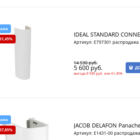
дажа
IDEAL STANDARD CONNE
61,45%
Артикул:
E797301 распродажа
14 530
 руб.
5 600
 руб.
ДО
выгода
8 930 руб.
или
61,45%
дажа
JACOB DELAFON Panache
57,85%
Артикул:
E1431-00 распродаж