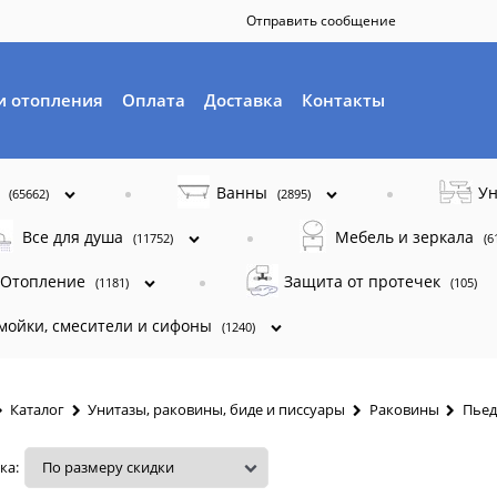
Отправить сообщение
и отопления
Оплата
Доставка
Контакты
ы
Ванны
Ун
(65662)
(2895)
Все для душа
Мебель и зеркала
(11752)
(6
Отопление
Защита от протечек
(1181)
(105)
 мойки, смесители и сифоны
(1240)
Каталог
Унитазы, раковины, биде и писсуары
Раковины
Пьед
ка: