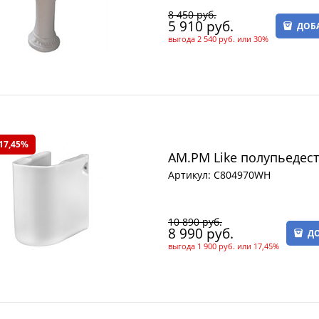
8 450
 руб.
5 910
 руб.
ДОБ
выгода
2 540 руб.
или
30%
17,45%
AM.PM Like полупьедес
Артикул:
C804970WH
10 890
 руб.
8 990
 руб.
ДО
выгода
1 900 руб.
или
17,45%