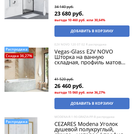
34 140
 руб.
23 680
 руб.
выгода
10 460 руб.
или
30,64%
ДОБАВИТЬ В КОРЗИНУ
E2V NOVO 120 07 02 R распродажа
Распродажа
Vegas-Glass E2V NOVO
Шторка на ванную
Скидка 36,27%
складная, профиль матовый
хром, стекло шиншилла
(распродажа)
41 520
 руб.
26 460
 руб.
выгода
15 060 руб.
или
36,27%
ДОБАВИТЬ В КОРЗИНУ
MODENA-R-1-90-GRAZIA-PP-B распродажа
Распродажа
CEZARES Modena Уголок
душевой полукруглый,