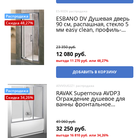
ES-90DV распродажа
Распродажа
ESBANO DV Душевая дверь
90 см, распашная, стекло 5
Скидка 48,27%
мм easy clean, профиль-
алюминий (распродажа)
23 350
 руб.
12 080
 руб.
выгода
11 270 руб.
или
48,27%
ДОБАВИТЬ В КОРЗИНУ
40VV0U02Z1 распродажа
Распродажа
RAVAK Supernova AVDP3
Ограждение душевое для
Скидка 34,26%
ванны фронтальное
ширина 170 см, профиль -
сатин / стекло - прозрачное
(распродажа)
49 060
 руб.
32 250
 руб.
выгода
16 810 руб.
или
34,26%