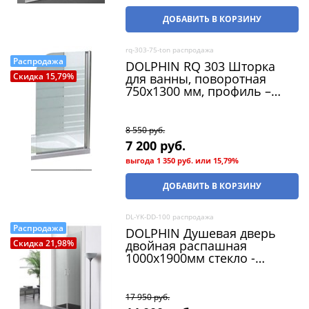
ДОБАВИТЬ В КОРЗИНУ
rq-303-75-ton распродажа
Распродажа
DOLPHIN RQ 303 Шторка
для ванны, поворотная
Скидка 15,79%
750х1300 мм, профиль –
белый, стекло
тонированное
8 550
 руб.
7 200
 руб.
выгода
1 350 руб.
или
15,79%
ДОБАВИТЬ В КОРЗИНУ
DL-YK-DD-100 распродажа
Распродажа
DOLPHIN Душевая дверь
двойная распашная
Скидка 21,98%
1000х1900мм стекло -
прозрачное с полоской /
профиль-матовый хром
(распродажа)
17 950
 руб.