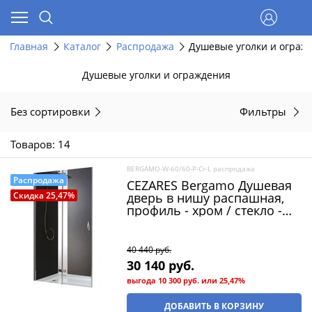
Главная
Каталог
Распродажа
Душевые уголки и ограж
Душевые уголки и ограждения
Без сортировки
Фильтры
Товаров: 14
BERGAMO-W-60/60-P-Cr-L распродажа
Распродажа
CEZARES Bergamo Душевая
дверь в нишу распашная,
Скидка 25,47%
профиль - хром / стекло -
punto, ширина 120 см
(распродажа)
40 440
 руб.
30 140
 руб.
выгода
10 300 руб.
или
25,47%
ДОБАВИТЬ В КОРЗИНУ