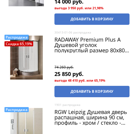
14 000
 руб.
выгода
3 950 руб.
или
21,98%
ДОБАВИТЬ В КОРЗИНУ
30413-01-06 распродажа
Распродажа
RADAWAY Premium Plus A
Душевой уголок
Скидка 65,19%
полукруглый размер 80х80
см, двери раздвижные,
профиль - хром / стекло -
фабик (распродажа)
74 260
 руб.
25 850
 руб.
выгода
48 410 руб.
или
65,19%
ДОБАВИТЬ В КОРЗИНУ
1901 распродажа
Распродажа
RGW Leipzig Душевая дверь
распашная, ширина 90 см,
профиль - хром / стекло -
прозрачное (распродажа)