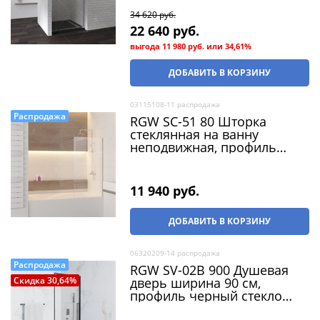
34 620
 руб.
22 640
 руб.
выгода
11 980 руб.
или
34,61%
ДОБАВИТЬ В КОРЗИНУ
03115108-11 распродажа
Распродажа
RGW SC-51 80 Шторка
стеклянная на ванну
неподвижная, профиль
хром, стекло прозрачное 8
мм (распродажа)
11 940
 руб.
ДОБАВИТЬ В КОРЗИНУ
06320209-14 распродажа
Распродажа
RGW SV-02B 900 Душевая
дверь ширина 90 см,
Скидка 30,64%
профиль черный стекло
прозрачное (распродажа)