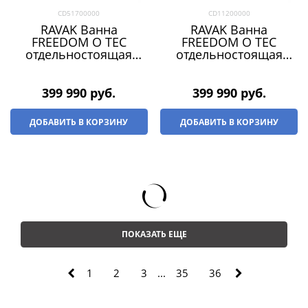
CD51700000
CD11200000
RAVAK Ванна
RAVAK Ванна
FREEDOM O TEC
FREEDOM O TEC
отдельностоящая
отдельностоящая
1700 х 770 ЧЕРНАЯ
1700 х 770 СЕРО-
(слив-перелив -
ЗЕЛЕНАЯ (слив-
ЧЕРНЫЙ)
перелив - БЕЛЫЙ)
399 990
 руб.
399 990
 руб.
ДОБАВИТЬ В КОРЗИНУ
ДОБАВИТЬ В КОРЗИНУ
ПОКАЗАТЬ ЕЩЕ
1
2
3
...
35
36