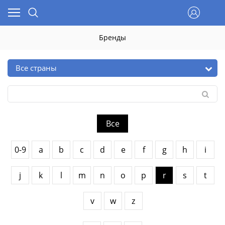
Бренды
Все
0-9
a
b
c
d
e
f
g
h
i
j
k
l
m
n
o
p
r
s
t
v
w
z