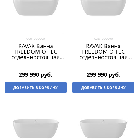
CC61000000
CD81000000
RAVAK Ванна
RAVAK Ванна
FREEDOM O TEC
FREEDOM O TEC
отдельностоящая
отдельностоящая
1700 х 770 БЕЛАЯ
1700 х 770 БЕЛАЯ
(слив-перелив - ХРОМ)
(слив-перелив -
ЧЕРНЫЙ)
299 990
 руб.
299 990
 руб.
ДОБАВИТЬ В КОРЗИНУ
ДОБАВИТЬ В КОРЗИНУ