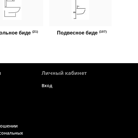
(21)
(107)
ольное биде
Подвесное биде
я
Личный кабинет
Вход
ношении
сональных