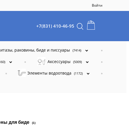
Войти
+7(831) 410-46-95
итазы, раковины, биде и писсуары
(7414)
Аксессуары
160)
(5009)
Элементы водоотвода
(1172)
ны для биде
(1)