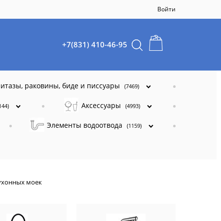
Войти
+7(831) 410-46-95
итазы, раковины, биде и писсуары
(7469)
Аксессуары
144)
(4993)
Элементы водоотвода
(1159)
ухонных моек