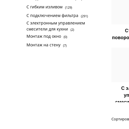
C гибким изливом
(129)
С подключением фильтра
(291)
С электронным управлением
смесители для кухни
(2)
С
Монтаж под окно
(0)
повор
Монтаж на стену
(7)
С 
у
смеси
Сортиров