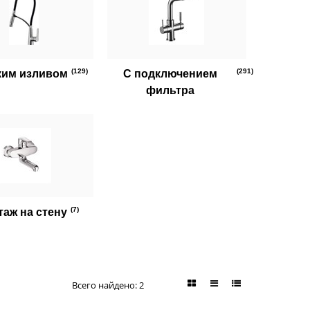
(129)
(291)
ким изливом
С подключением
фильтра
(7)
аж на стену
Всего найдено:
2