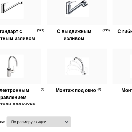
(371)
(133)
тандарт с
C выдвижным
C гиб
отным изливом
изливом
(2)
(0)
электронным
Монтаж под окно
Монт
правлением
тели для кухни
ка: