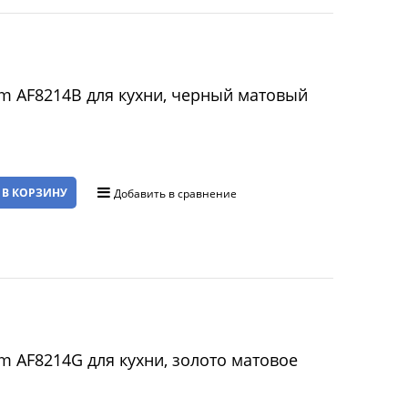
меситель Daheim AF8214B для кухни, черный матовый
 В КОРЗИНУ
Добавить в сравнение
меситель Daheim AF8214G для кухни, золото матовое