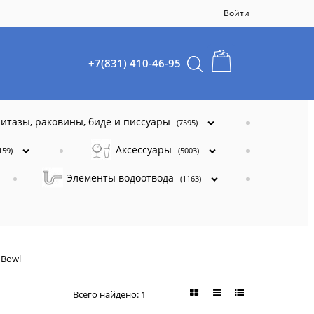
Войти
+7(831) 410-46-95
итазы, раковины, биде и писсуары
(7595)
Аксессуары
159)
(5003)
Элементы водоотвода
(1163)
 Bowl
Всего найдено:
1