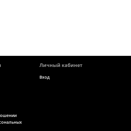
я
Личный кабинет
Вход
ношении
сональных