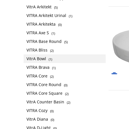
VitrA Arkitekt
(5)
VITRA Arkitekt Urinal
(1)
VITRA Arkitekta
(0)
VITRA Axe S
(1)
VITRA Base Round
(5)
VITRA Bliss
(2)
VitrA Bowl
(1)
VITRA Brava
(1)
VITRA Core
(2)
VITRA Core Round
(0)
VITRA Core Square
(2)
VitrA Counter Basin
(2)
VITRA Cozy
(0)
VitrA Diana
(0)
VitrA D-Light
(0)