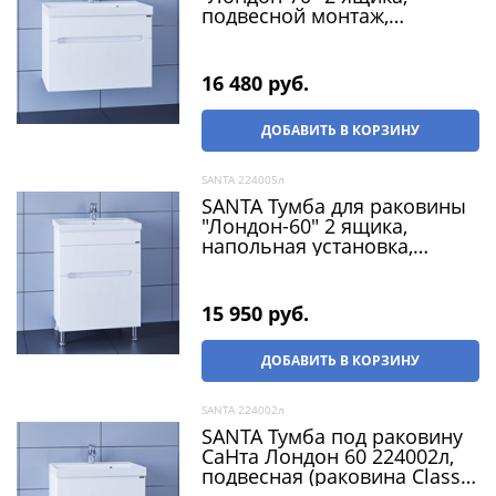
подвесной монтаж,
(раковина Classic 70 литой
мрамор)
16 480
 руб.
ДОБАВИТЬ В КОРЗИНУ
SANTA 224005л
SANTA Тумба для раковины
"Лондон-60" 2 ящика,
напольная установка,
(раковина Фостер 60)
15 950
 руб.
ДОБАВИТЬ В КОРЗИНУ
SANTA 224002л
SANTA Тумба под раковину
СаНта Лондон 60 224002л,
подвесная (раковина Classic
60 литой мрамор)