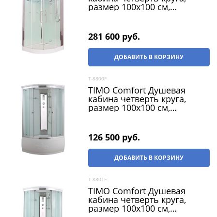
размер 100х100 см,
профиль - хром / стекло -
прозрачное, двери
раздвижные
281 600
 руб.
ДОБАВИТЬ В КОРЗИНУ
T-8800F
TIMO Comfort Душевая
кабина четверть круга,
размер 100х100 см,
профиль - хром / стекло -
матовое, двери раздвижные
126 500
 руб.
ДОБАВИТЬ В КОРЗИНУ
T-8801F
TIMO Comfort Душевая
кабина четверть круга,
размер 100х100 см,
профиль - хром / стекло -