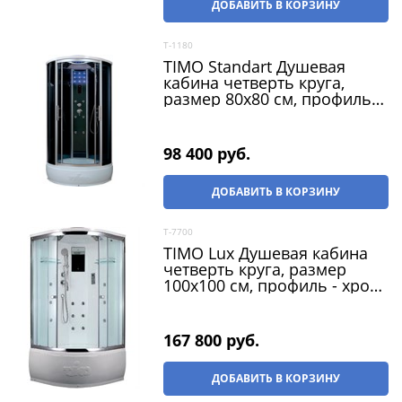
ДОБАВИТЬ В КОРЗИНУ
T-1180
TIMO Standart Душевая
кабина четверть круга,
размер 80х80 см, профиль -
матовый / стекло -
тонированное, двери
раздвижные
98 400
 руб.
ДОБАВИТЬ В КОРЗИНУ
T-7700
TIMO Lux Душевая кабина
четверть круга, размер
100х100 см, профиль - хром
/ стекло - прозрачное,
двери раздвижные
167 800
 руб.
ДОБАВИТЬ В КОРЗИНУ