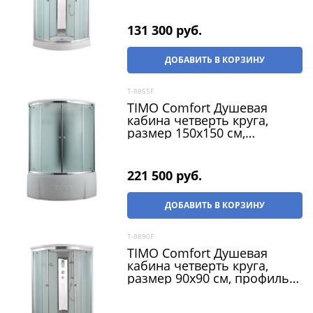
матовое, двери раздвижные
131 300
 руб.
ДОБАВИТЬ В КОРЗИНУ
T-8855F
TIMO Comfort Душевая
кабина четверть круга,
размер 150х150 см,
профиль - хром / стекло -
матовое, двери раздвижные
221 500
 руб.
ДОБАВИТЬ В КОРЗИНУ
T-8890F
TIMO Comfort Душевая
кабина четверть круга,
размер 90х90 см, профиль -
хром / стекло - матовое,
двери раздвижные