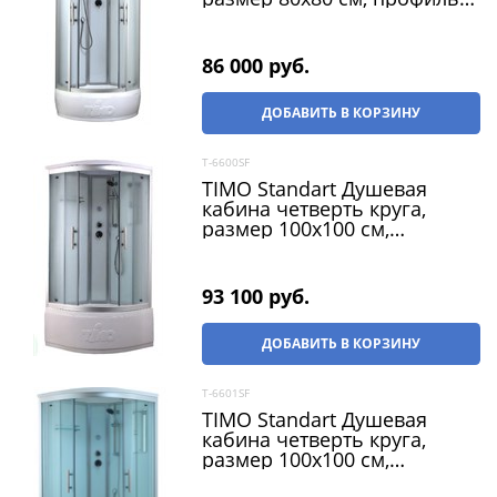
хром / стекло - матовое,
двери раздвижные
86 000
 руб.
ДОБАВИТЬ В КОРЗИНУ
T-6600SF
TIMO Standart Душевая
кабина четверть круга,
размер 100х100 см,
профиль - хром / стекло -
матовое, двери раздвижные
93 100
 руб.
ДОБАВИТЬ В КОРЗИНУ
T-6601SF
TIMO Standart Душевая
кабина четверть круга,
размер 100х100 см,
профиль - хром / стекло -