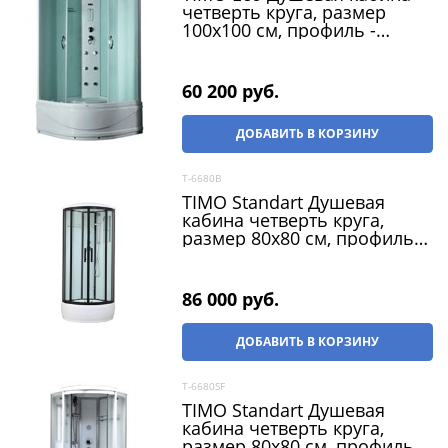
четверть круга, размер
100х100 см, профиль -
белый / стекло - рифленное,
двери раздвижные
60 200
 руб.
ДОБАВИТЬ В КОРЗИНУ
T-6680B
TIMO Standart Душевая
кабина четверть круга,
размер 80х80 см, профиль -
черный / стекло -
прозрачное, двери
раздвижные
86 000
 руб.
ДОБАВИТЬ В КОРЗИНУ
T-6680SF
TIMO Standart Душевая
кабина четверть круга,
размер 80х80 см, профиль -