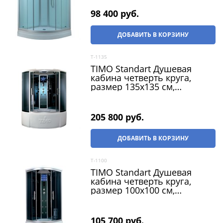
матовое, двери раздвижные
98 400
 руб.
ДОБАВИТЬ В КОРЗИНУ
T-1135
TIMO Standart Душевая
кабина четверть круга,
размер 135х135 см,
профиль - матовый / стекло
- тонированное, двери
раздвижные
205 800
 руб.
ДОБАВИТЬ В КОРЗИНУ
T-1100
TIMO Standart Душевая
кабина четверть круга,
размер 100х100 см,
профиль - матовый / стекло
- тонированное, двери
раздвижные
105 700
 руб.