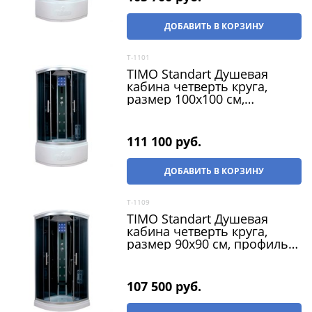
ДОБАВИТЬ В КОРЗИНУ
T-1101
TIMO Standart Душевая
кабина четверть круга,
размер 100х100 см,
профиль - матовый / стекло
- тонированное, двери
раздвижные
111 100
 руб.
ДОБАВИТЬ В КОРЗИНУ
T-1109
TIMO Standart Душевая
кабина четверть круга,
размер 90х90 см, профиль -
матовый / стекло -
тонированное, двери
раздвижные
107 500
 руб.