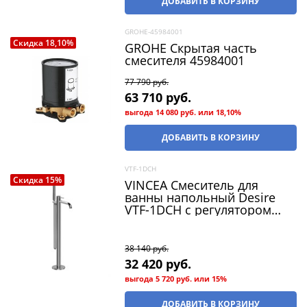
ДОБАВИТЬ В КОРЗИНУ
GROHE-45984001
Скидка 18,10%
GROHE Скрытая часть
смесителя 45984001
77 790
 руб.
63 710
 руб.
выгода
14 080 руб.
или
18,10%
ДОБАВИТЬ В КОРЗИНУ
VTF-1DCH
Скидка 15%
VINCEA Смеситель для
ванны напольный Desire
VTF-1DCH с регулятором
давления, однорычажный,
хром
38 140
 руб.
32 420
 руб.
выгода
5 720 руб.
или
15%
ДОБАВИТЬ В КОРЗИНУ