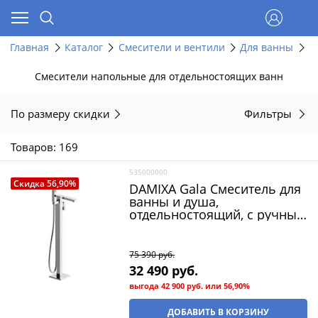
Главная
Каталог
Смесители и вентили
Для ванны
Н
Смесители напольные для отдельностоящих ванн
По размеру скидки
Фильтры
Товаров: 169
535000000
Скидка 56,90%
DAMIXA Gala Смеситель для
ванны и душа,
отдельностоящий, с ручным
душем и шлангом, хром
75 390
 руб.
32 490
 руб.
выгода
42 900 руб.
или
56,90%
ДОБАВИТЬ В КОРЗИНУ