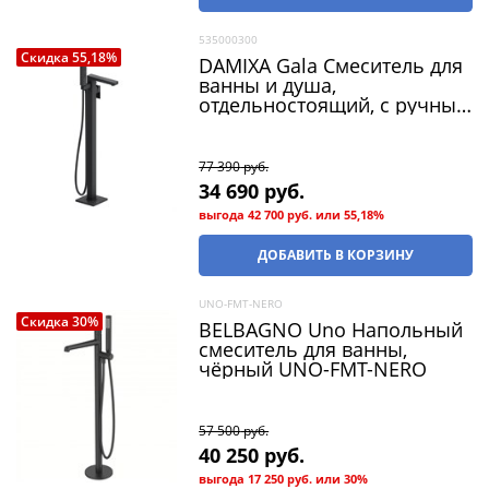
535000300
Скидка 55,18%
DAMIXA Gala Смеситель для
ванны и душа,
отдельностоящий, с ручным
душем и шлангом, черный
матовый
77 390
 руб.
34 690
 руб.
выгода
42 700 руб.
или
55,18%
ДОБАВИТЬ В КОРЗИНУ
UNO-FMT-NERO
Скидка 30%
BELBAGNO Uno Напольный
смеситель для ванны,
чёрный UNO-FMT-NERO
57 500
 руб.
40 250
 руб.
выгода
17 250 руб.
или
30%