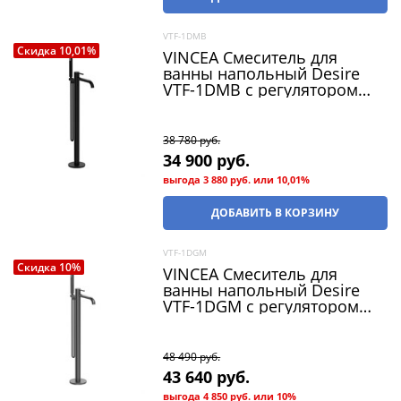
VTF-1DMB
Скидка 10,01%
VINCEA Смеситель для
ванны напольный Desire
VTF-1DMB с регулятором
давления, однорычажный,
черный
38 780
 руб.
34 900
 руб.
выгода
3 880 руб.
или
10,01%
ДОБАВИТЬ В КОРЗИНУ
VTF-1DGM
Скидка 10%
VINCEA Смеситель для
ванны напольный Desire
VTF-1DGM с регулятором
давления, однорычажный,
вороненная сталь
48 490
 руб.
43 640
 руб.
выгода
4 850 руб.
или
10%