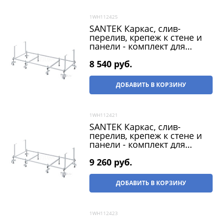
1WH112425
SANTEK Каркас, слив-
перелив, крепеж к стене и
панели - комплект для
ванны Монако 160х70,
Тенерифе 160x70
8 540
 руб.
ДОБАВИТЬ В КОРЗИНУ
1WH112421
SANTEK Каркас, слив-
перелив, крепеж к стене и
панели - комплект для
ванны Монако 170х70,
Тенерифе 170x70
9 260
 руб.
ДОБАВИТЬ В КОРЗИНУ
1WH112423