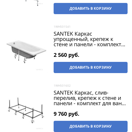
ДОБАВИТЬ В КОРЗИНУ
1WH501541
SANTEK Каркас
упрощенный, крепеж к
стене и панели - комплект
для ванны Касабланка М
150х70
2 560
 руб.
ДОБАВИТЬ В КОРЗИНУ
1WH501602
SANTEK Каркас, слив-
перелив, крепеж к стене и
панели - комплект для ванн
Фиджи 160х75
9 760
 руб.
ДОБАВИТЬ В КОРЗИНУ