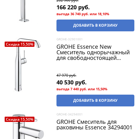
202 960
 руб.
166 220
 руб.
выгода
36 740 руб.
или
18,10%
ДОБАВИТЬ В КОРЗИНУ
GROHE-32901001
Скидка 15,50%
GROHE Essence New
Смеситель однорычажный
для свободностоящей
раковины U-излив, гладкий
корпус
47 970
 руб.
40 530
 руб.
выгода
7 440 руб.
или
15,50%
ДОБАВИТЬ В КОРЗИНУ
GROHE-34294001
Скидка 15,50%
GROHE Смеситель для
раковины Essence 34294001