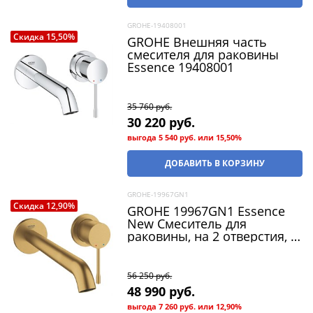
GROHE-19408001
Скидка 15,50%
GROHE Внешняя часть
смесителя для раковины
Essence 19408001
35 760
 руб.
30 220
 руб.
выгода
5 540 руб.
или
15,50%
ДОБАВИТЬ В КОРЗИНУ
GROHE-19967GN1
Скидка 12,90%
GROHE 19967GN1 Essence
New Смеситель для
раковины, на 2 отверстия, L-
Size, настенный монтаж, 5,7
л/мин, холодный рассвет
матовый
56 250
 руб.
48 990
 руб.
выгода
7 260 руб.
или
12,90%