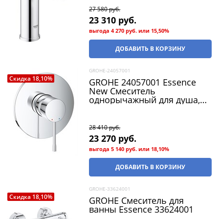
27 580
 руб.
23 310
 руб.
выгода
4 270 руб.
или
15,50%
ДОБАВИТЬ В КОРЗИНУ
GROHE-24057001
Скидка 18,10%
GROHE 24057001 Essence
New Смеситель
однорычажный для душа,
хром
28 410
 руб.
23 270
 руб.
выгода
5 140 руб.
или
18,10%
ДОБАВИТЬ В КОРЗИНУ
GROHE-33624001
Скидка 18,10%
GROHE Смеситель для
ванны Essence 33624001