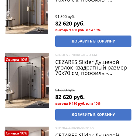
брашированное золото /
стекло - серый, двери
распашные
91 800
 руб.
82 620
 руб.
выгода
9 180 руб.
или
10%
ДОБАВИТЬ В КОРЗИНУ
SLIDER-A-2-70/80-GRIGIO-GM
Скидка 10%
CEZARES Slider Душевой
уголок квадратный размер
70x70 см, профиль -
оружейная сталь / стекло -
серый, двери распашные
91 800
 руб.
82 620
 руб.
выгода
9 180 руб.
или
10%
ДОБАВИТЬ В КОРЗИНУ
SLIDER-A-2-80/90-BR-BORO
Скидка 10%
CEZARES Slider Душевой