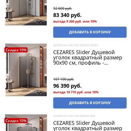
прозрачный, двери
распашные
92 600
 руб.
83 340
 руб.
выгода
9 260 руб.
или
10%
ДОБАВИТЬ В КОРЗИНУ
SLIDER-A-2-90/100-GRIGIO-BORO
Скидка 10%
CEZARES Slider Душевой
уголок квадратный размер
90x90 см, профиль -
брашированное золото /
стекло - серый, двери
Распашная
107 100
 руб.
96 390
 руб.
выгода
10 710 руб.
или
10%
ДОБАВИТЬ В КОРЗИНУ
SLIDER-A-2-90/100-GRIGIO-GM
Скидка 10%
CEZARES Slider Душевой
уголок квадратный размер