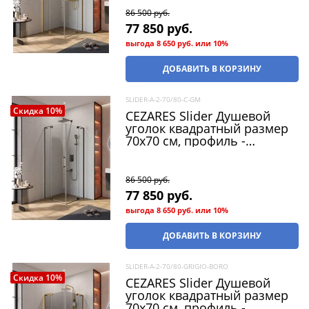
Распашная
86 500
 руб.
77 850
 руб.
выгода
8 650 руб.
или
10%
ДОБАВИТЬ В КОРЗИНУ
SLIDER-A-2-70/80-C-GM
Скидка 10%
CEZARES Slider Душевой
уголок квадратный размер
70x70 см, профиль -
оружейная сталь / стекло -
прозрачный, двери
Распашная
86 500
 руб.
77 850
 руб.
выгода
8 650 руб.
или
10%
ДОБАВИТЬ В КОРЗИНУ
SLIDER-A-2-70/80-GRIGIO-BORO
Скидка 10%
CEZARES Slider Душевой
уголок квадратный размер
70x70 см, профиль -