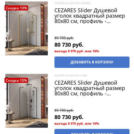
SLIDER-A-2-80/90-C-BORO
Скидка 10%
CEZARES Slider Душевой
уголок квадратный размер
80x80 см, профиль -
брашированное золото /
стекло - прозрачный, двери
Распашная
89 700
 руб.
80 730
 руб.
выгода
8 970 руб.
или
10%
ДОБАВИТЬ В КОРЗИНУ
SLIDER-A-2-80/90-C-GM
Скидка 10%
CEZARES Slider Душевой
уголок квадратный размер
80x80 см, профиль -
оружейная сталь / стекло -
прозрачный, двери
Распашная
89 700
 руб.
80 730
 руб.
выгода
8 970 руб.
или
10%