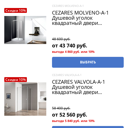
CEZARES MOLVENO-A-1
Скидка 10%
CEZARES MOLVENO-A-1
Душевой уголок
квадратный двери
распашные, стекло 6 мм,
устанавливается на левую
или правую стороны
48 600
 руб.
от
43 740
 руб.
выгода
4 860 руб.
или
10%
ВЫБРАТЬ
CEZARES VALVOLA-A-1
Скидка 10%
CEZARES VALVOLA-A-1
Душевой уголок
квадратный двери
распашные, стекло 8 мм,
устанавливается на левую
или правую стороны
58 400
 руб.
от
52 560
 руб.
выгода
5 840 руб.
или
10%