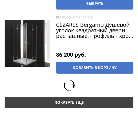
ВЫБРАТЬ
BERGAMO-W-A-2-100-C-Cr
CEZARES Bergamo Душевой
уголок квадратный двери
распашные, профиль - хром
/ стекло - прозрачное,
размер 100х100 см, стекло 6
мм
86 200
 руб.
ДОБАВИТЬ В КОРЗИНУ
ПОКАЗАТЬ ЕЩЕ