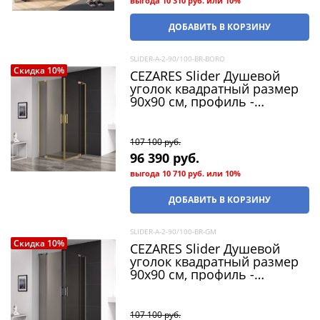
выгода
10 310 руб.
или
10%
ДОБАВИТЬ В КОРЗИНУ
SLIDER-A-2-90/100-BR-BORO
Скидка 10%
CEZARES Slider Душевой
уголок квадратный размер
90x90 см, профиль -
брашированное золото /
стекло - бронза, двери
Распашная
107 100
 руб.
96 390
 руб.
выгода
10 710 руб.
или
10%
ДОБАВИТЬ В КОРЗИНУ
SLIDER-A-2-90/100-BR-GM
Скидка 10%
CEZARES Slider Душевой
уголок квадратный размер
90x90 см, профиль -
оружейная сталь / стекло -
бронза, двери Распашная
107 100
 руб.