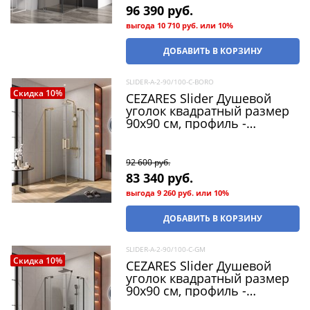
96 390
 руб.
выгода
10 710 руб.
или
10%
ДОБАВИТЬ В КОРЗИНУ
SLIDER-A-2-90/100-C-BORO
Скидка 10%
CEZARES Slider Душевой
уголок квадратный размер
90x90 см, профиль -
брашированное золото /
стекло - прозрачный, двери
распашные
92 600
 руб.
83 340
 руб.
выгода
9 260 руб.
или
10%
ДОБАВИТЬ В КОРЗИНУ
SLIDER-A-2-90/100-C-GM
Скидка 10%
CEZARES Slider Душевой
уголок квадратный размер
90x90 см, профиль -
оружейная сталь / стекло -