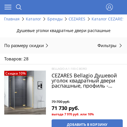
Главная
Каталог
Бренды
CEZARES
Каталог CEZARES
Душевые уголки квадратные двери распашные
По размеру скидки
Фильтры
Товаров: 28
BELLAGIO-A-1-100-C-BORO
Скидка 10%
CEZARES Bellagio Душевой
уголок квадратный двери
распашные, профиль -
брашированное золото /
стекло - прозрачное,
размер 100х100 см, стекло 8
79 700
 руб.
мм
71 730
 руб.
выгода
7 970 руб.
или
10%
ДОБАВИТЬ В КОРЗИНУ