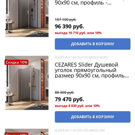
90x90 см, профиль -
оружейная сталь / стекло -
серый, двери Распашная
107 100
 руб.
96 390
 руб.
выгода
10 710 руб.
или
10%
ДОБАВИТЬ В КОРЗИНУ
SLIDER-AH-1-90-90/100-GRIGIO-BORO
Скидка 10%
CEZARES Slider Душевой
уголок прямоугольный
размер 90x90 см, профиль -
брашированное золото /
стекло - серый, двери
Распашная
88 300
 руб.
79 470
 руб.
выгода
8 830 руб.
или
10%
ДОБАВИТЬ В КОРЗИНУ
SLIDER-AH-1-90-90/100-GRIGIO-GM