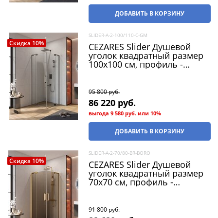
ДОБАВИТЬ В КОРЗИНУ
SLIDER-A-2-100/110-C-GM
Скидка 10%
CEZARES Slider Душевой
уголок квадратный размер
100x100 см, профиль -
оружейная сталь / стекло -
прозрачный, двери
распашные
95 800
 руб.
86 220
 руб.
выгода
9 580 руб.
или
10%
ДОБАВИТЬ В КОРЗИНУ
SLIDER-A-2-70/80-BR-BORO
Скидка 10%
CEZARES Slider Душевой
уголок квадратный размер
70x70 см, профиль -
брашированное золото /
стекло - бронза, двери
распашные
91 800
 руб.