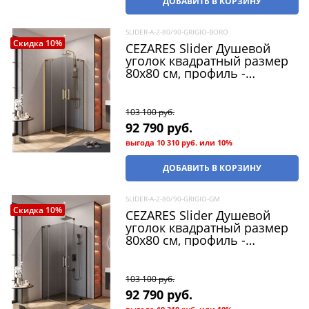
ДОБАВИТЬ В КОРЗИНУ
SLIDER-A-2-80/90-GRIGIO-BORO
Скидка 10%
CEZARES Slider Душевой
уголок квадратный размер
80x80 см, профиль -
брашированное золото /
стекло - серый, двери
распашные
103 100
 руб.
92 790
 руб.
выгода
10 310 руб.
или
10%
ДОБАВИТЬ В КОРЗИНУ
SLIDER-A-2-80/90-GRIGIO-GM
Скидка 10%
CEZARES Slider Душевой
уголок квадратный размер
80x80 см, профиль -
оружейная сталь / стекло -
серый, двери распашные
103 100
 руб.
92 790
 руб.