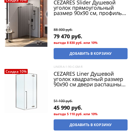
Скидка 10%
CEZARES Slider Душевой
уголок прямоугольный
размер 90x90 см, профиль -
оружейная сталь / стекло -
серый, двери Распашная
88 300
 руб.
79 470
 руб.
выгода
8 830 руб.
или
10%
ДОБАВИТЬ В КОРЗИНУ
LINER-A-1-90-C-GM-R
Скидка 10%
CEZARES Liner Душевой
уголок квадратный размер
90x90 см двери распашные
профиль - оружейная сталь
/ стекло - прозрачное
51 100
 руб.
45 990
 руб.
выгода
5 110 руб.
или
10%
ДОБАВИТЬ В КОРЗИНУ