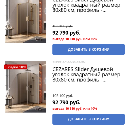
уголок квадратный размер
80x80 см, профиль -
брашированное золото /
стекло - бронза, двери
Распашная
103 100
 руб.
92 790
 руб.
выгода
10 310 руб.
или
10%
ДОБАВИТЬ В КОРЗИНУ
SLIDER-A-2-80/90-BR-GM
Скидка 10%
CEZARES Slider Душевой
уголок квадратный размер
80x80 см, профиль -
оружейная сталь / стекло -
бронза, двери Распашная
103 100
 руб.
92 790
 руб.
выгода
10 310 руб.
или
10%
ДОБАВИТЬ В КОРЗИНУ