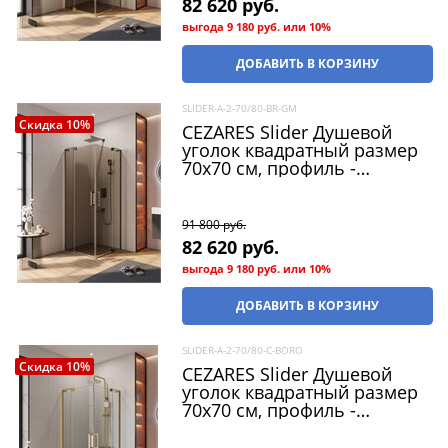
82 620
 руб.
выгода
9 180 руб.
или
10%
ДОБАВИТЬ В КОРЗИНУ
SLIDER-A-2-70/80-BR-GM
Скидка 10%
CEZARES Slider Душевой
уголок квадратный размер
70x70 см, профиль -
оружейная сталь / стекло -
бронза, двери распашные
91 800
 руб.
82 620
 руб.
выгода
9 180 руб.
или
10%
ДОБАВИТЬ В КОРЗИНУ
SLIDER-A-2-70/80-C-BORO
Скидка 10%
CEZARES Slider Душевой
уголок квадратный размер
70x70 см, профиль -
брашированное золото /
стекло - прозрачный, двери