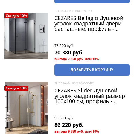
BELLAGIO-A-1-100-C-NERO
Скидка 10%
CEZARES Bellagio Душевой
уголок квадратный двери
распашные, профиль -
черный / стекло -
прозрачное, размер
100х100 см, стекло 8 мм
78 200
 руб.
70 380
 руб.
выгода
7 820 руб.
или
10%
ДОБАВИТЬ В КОРЗИНУ
SLIDER-A-2-100/110-C-BORO
Скидка 10%
CEZARES Slider Душевой
уголок квадратный размер
100x100 см, профиль -
брашированное золото /
стекло - прозрачный, двери
распашные
95 800
 руб.
86 220
 руб.
выгода
9 580 руб.
или
10%