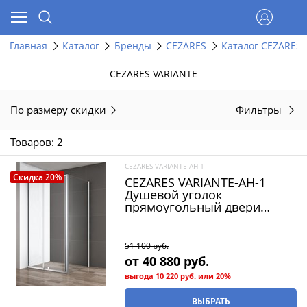
Главная
Каталог
Бренды
CEZARES
Каталог CEZARES 
CEZARES VARIANTE
По размеру скидки
Фильтры
Товаров: 2
CEZARES VARIANTE-AH-1
Скидка 20%
CEZARES VARIANTE-AH-1
Душевой уголок
прямоугольный двери
распашные, стекло 6 мм,
устанавливается на левую
или правую стороны
51 100
 руб.
от
40 880
 руб.
выгода
10 220 руб.
или
20%
ВЫБРАТЬ