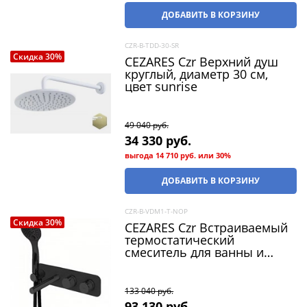
ДОБАВИТЬ В КОРЗИНУ
CZR-B-TDD-30-SR
Скидка 30%
CEZARES Czr Верхний душ
круглый, диаметр 30 см,
цвет sunrise
49 040
 руб.
34 330
 руб.
выгода
14 710 руб.
или
30%
ДОБАВИТЬ В КОРЗИНУ
CZR-B-VDM1-T-NOP
Скидка 30%
CEZARES Czr Встраиваемый
термостатический
смеситель для ванны и
душа однорычажный, в
комплекте с ручным душем,
цвет черный матовый
133 040
 руб.
93 130
 руб.