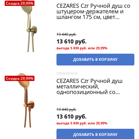
Скидка 29,99%
CEZARES Czr Ручной душ со
штуцером-держателем и
шлангом 175 см, цвет
sunrise
19 440
 руб.
13 610
 руб.
выгода
5 830 руб.
или
29,99%
ДОБАВИТЬ В КОРЗИНУ
CZR-B-KD-M-SS
Скидка 29,99%
CEZARES Czr Ручной душ
металлический,
однопозиционный со
штуцером-держателем,
шланг 175 см, цвет sunset
19 440
 руб.
13 610
 руб.
выгода
5 830 руб.
или
29,99%
ДОБАВИТЬ В КОРЗИНУ