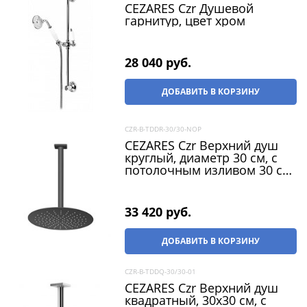
CEZARES Czr Душевой
гарнитур, цвет хром
28 040
 руб.
ДОБАВИТЬ В КОРЗИНУ
CZR-B-TDDR-30/30-NOP
CEZARES Czr Верхний душ
круглый, диаметр 30 см, с
потолочным изливом 30 см,
нержавеющая сталь,
черный матовый
33 420
 руб.
ДОБАВИТЬ В КОРЗИНУ
CZR-B-TDDQ-30/30-01
CEZARES Czr Верхний душ
квадратный, 30x30 см, с