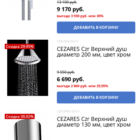
120 см, душ гигиенический,
13 100
 руб.
цвет хром
9 170
 руб.
выгода
3 930 руб.
или
30%
ДОБАВИТЬ В КОРЗИНУ
CZR-SPA200-01
Скидка 29,95%
CEZARES Czr Верхний душ
диаметр 200 мм, цвет хром
9 550
 руб.
6 690
 руб.
выгода
2 860 руб.
или
29,95%
ДОБАВИТЬ В КОРЗИНУ
CZR-SPW130-01
Скидка 30,02%
CEZARES Czr Верхний душ
диаметр 130 мм, цвет хром