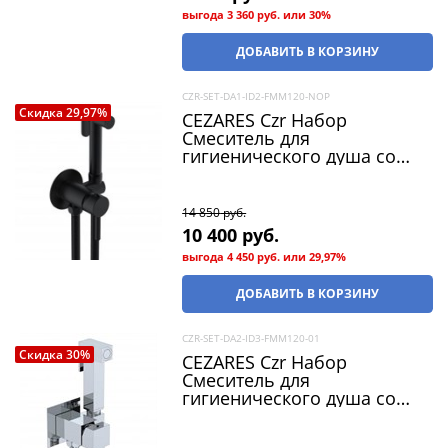
выгода
3 360 руб.
или
30%
ДОБАВИТЬ В КОРЗИНУ
CZR-SET-DA1-ID2-FMM120-NOP
Скидка 29,97%
CEZARES Czr Набор
Смеситель для
гигиенического душа со
штуцером и держателем,
шланг 120 см, душ
гигиенический, цвет
14 850
 руб.
черный матовый
10 400
 руб.
выгода
4 450 руб.
или
29,97%
ДОБАВИТЬ В КОРЗИНУ
CZR-SET-DA2-ID3-FMM120-01
Скидка 30%
CEZARES Czr Набор
Смеситель для
гигиенического душа со
штуцером и держателем,
шланг металлизированный