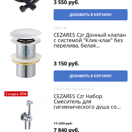
3 550
 руб.
ДОБАВИТЬ В КОРЗИНУ
CZR-SC-Bi
CEZARES Czr Донный клапан
с системой "Клик-клак" без
перелива, белая
керамическая крышка, цвет
белый матовый
3 150
 руб.
ДОБАВИТЬ В КОРЗИНУ
CZR-SET-DA1-ID2-FMM120-01
Скидка 30%
CEZARES Czr Набор
Смеситель для
гигиенического душа со
штуцером и держателем,
шланг 120 см, душ
гигиенический, цвет хром
11 200
 руб.
7 840
 руб.