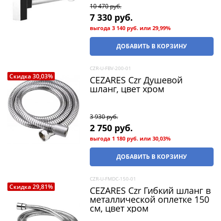
10 470
 руб.
7 330
 руб.
выгода
3 140 руб.
или
29,99%
ДОБАВИТЬ В КОРЗИНУ
CZR-U-FBV-200-01
Скидка 30,03%
CEZARES Czr Душевой
шланг, цвет хром
3 930
 руб.
2 750
 руб.
выгода
1 180 руб.
или
30,03%
ДОБАВИТЬ В КОРЗИНУ
CZR-U-FMDC-150-01
Скидка 29,81%
CEZARES Czr Гибкий шланг в
металлической оплетке 150
см, цвет хром