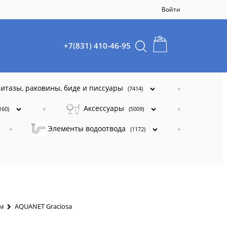
Войти
+7(831) 410-46-95
итазы, раковины, биде и писсуары
(7414)
Аксессуары
160)
(5009)
Элементы водоотвода
(1172)
ям
AQUANET Graciosa