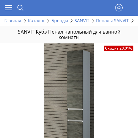
Главная
Каталог
Бренды
SANVIT
Пеналы SANVIT
S
SANVIT Кубэ Пенал напольный для ванной
комнаты
Скидка 20,01%