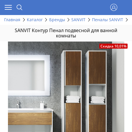
Главная
Каталог
Бренды
SANVIT
Пеналы SANVIT
S
SANVIT Контур Пенал подвесной для ванной
комнаты
Скидка 10,01%