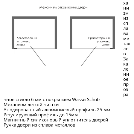
ха
ни
зм
из
сп
ла
ва
ме
тал
ло
в
За
ка
ле
нн
ое
пр
оз
ра
чное стекло 6 мм с покрытием WasserSchutz
Механизм легкой чистки
Анодированный алюминиевый профиль 25 мм
Регулирующий профиль до 15мм
Магнитный силиконовый уплотнитель дверей
Ручка двери из сплава металлов