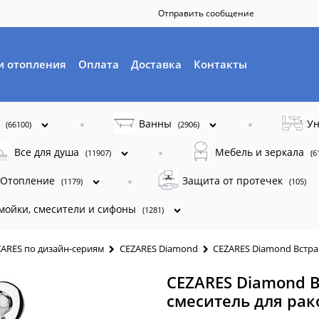
Отправить сообщение
и отопления
Оплата
Доставка
Контакты
ы
Ванны
Ун
(66100)
(2906)
Все для душа
Мебель и зеркала
(11907)
(6
Отопление
Защита от протечек
(1179)
(105)
 мойки, смесители и сифоны
(1281)
ZARES по дизайн-сериям
CEZARES Diamond
CEZARES Diamond Встр
CEZARES Diamond
смеситель для ра