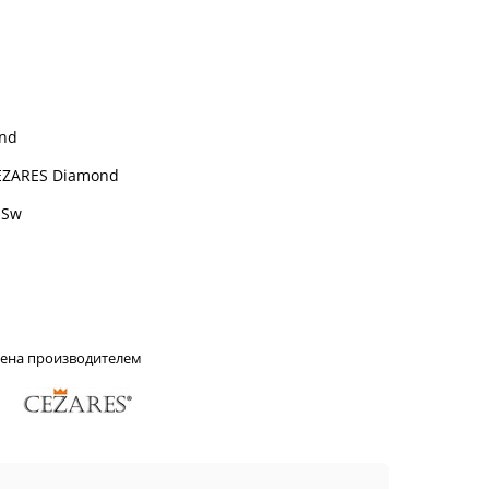
nd
EZARES Diamond
-Sw
лена производителем