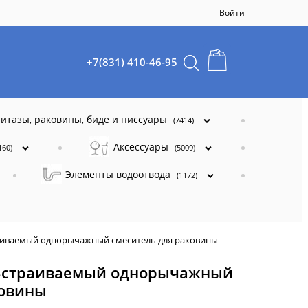
Войти
+7(831) 410-46-95
итазы, раковины, биде и писсуары
(7414)
Аксессуары
160)
(5009)
Элементы водоотвода
(1172)
аиваемый однорычажный смеситель для раковины
 Встраиваемый однорычажный
ковины