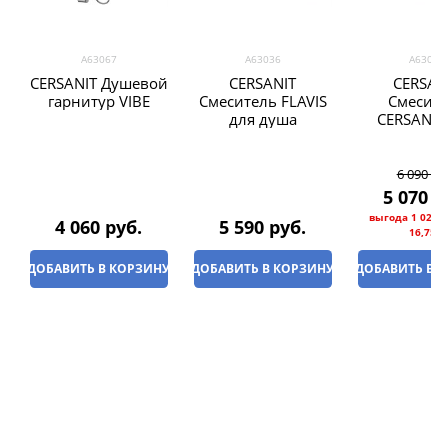
А63067
А63036
А63030
CERSANIT Душевой
CERSANIT
CERSAN
гарнитур VIBE
Смеситель FLAVIS
Смесит
для душа
CERSANIA
раковин
сливн
гарниту
6 090
 ру
5 070
 р
выгода
1 020 р
4 060
 руб.
5 590
 руб.
16,75%
ДОБАВИТЬ В КОРЗИНУ
ДОБАВИТЬ В КОРЗИНУ
ДОБАВИТЬ В 