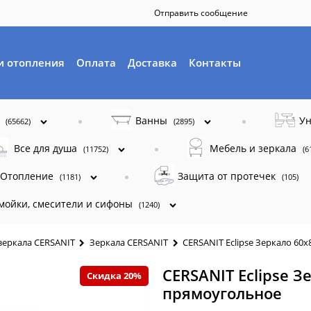
Отправить сообщение
и отопления
Оплата
Доставка
Контакты
ы
Ванны
Ун
(65662)
(2895)
Все для душа
Мебель и зеркала
(11752)
(6
Отопление
Защита от протечек
(1181)
(105)
 мойки, смесители и сифоны
(1240)
зеркала CERSANIT
Зеркала CERSANIT
CERSANIT Eclipse Зеркало 60
CERSANIT Eclipse З
Скидка 20%
прямоугольное