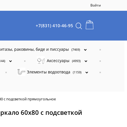
Войти
+7(831) 410-46-95
итазы, раковины, биде и писсуары
(7469)
Аксессуары
144)
(4993)
Элементы водоотвода
(1159)
x80 с подсветкой прямоугольное
еркало 60x80 с подсветкой