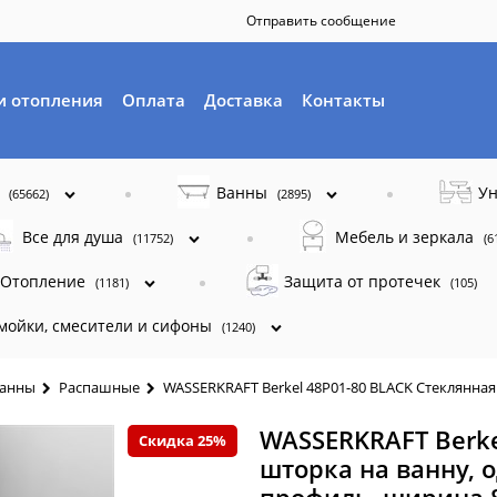
Отправить сообщение
и отопления
Оплата
Доставка
Контакты
ы
Ванны
Ун
(65662)
(2895)
Все для душа
Мебель и зеркала
(11752)
(6
Отопление
Защита от протечек
(1181)
(105)
 мойки, смесители и сифоны
(1240)
ванны
Распашные
WASSERKRAFT Berkel 48P01-80 BLACK Стеклянная
WASSERKRAFT Berke
Скидка 25%
шторка на ванну, 