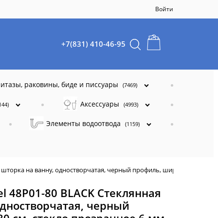
Войти
+7(831) 410-46-95
итазы, раковины, биде и писсуары
(7469)
Аксессуары
144)
(4993)
Элементы водоотвода
(1159)
 шторка на ванну, одностворчатая, черный профиль, ширина 80 см, ст
l 48P01-80 BLACK Стеклянная
одностворчатая, черный