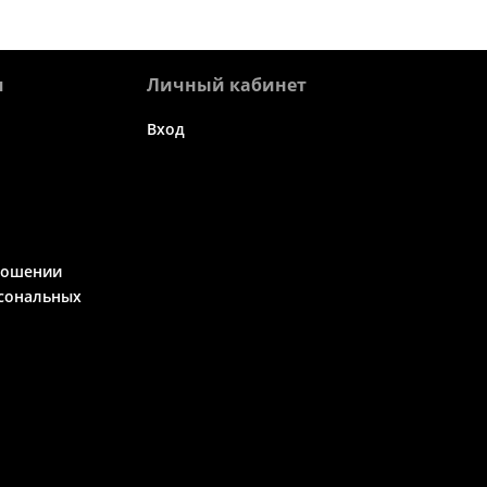
я
Личный кабинет
Вход
ношении
сональных