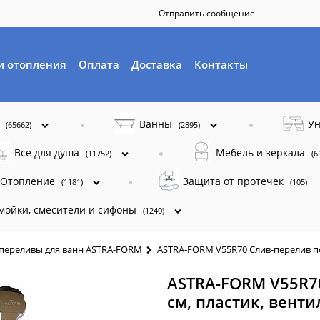
Отправить сообщение
и отопления
Оплата
Доставка
Контакты
ы
Ванны
Ун
(65662)
(2895)
Все для душа
Мебель и зеркала
(11752)
(6
Отопление
Защита от протечек
(1181)
(105)
 мойки, смесители и сифоны
(1240)
переливы для ванн ASTRA-FORM
ASTRA-FORM V55R70 Слив-перелив по
ASTRA-FORM V55R7
см, пластик, венти