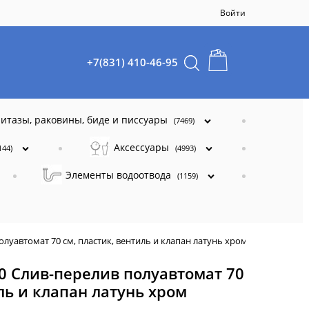
Войти
+7(831) 410-46-95
итазы, раковины, биде и писсуары
(7469)
Аксессуары
144)
(4993)
Элементы водоотвода
(1159)
луавтомат 70 см, пластик, вентиль и клапан латунь хром
0 Слив-перелив полуавтомат 70
ль и клапан латунь хром