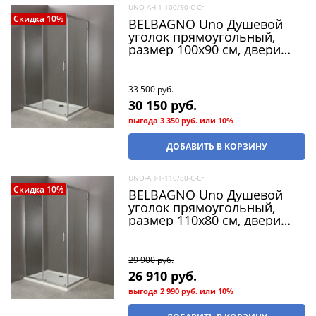
UNO-AH-1-100/90-C-Cr
Скидка 10%
BELBAGNO Uno Душевой
уголок прямоугольный,
размер 100х90 см, двери
раздвижные, стекло 5 мм
33 500
 руб.
30 150
 руб.
выгода
3 350 руб.
или
10%
ДОБАВИТЬ В КОРЗИНУ
UNO-AH-1-110/80-C-Cr
Скидка 10%
BELBAGNO Uno Душевой
уголок прямоугольный,
размер 110х80 см, двери
раздвижные, стекло 5 мм
29 900
 руб.
26 910
 руб.
выгода
2 990 руб.
или
10%