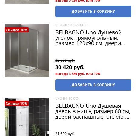
выгода
3 020 руб.
или
10%
ДОБАВИТЬ В КОРЗИНУ
UNO-AH-1-120/90-C-Cr
Скидка 10%
BELBAGNO Uno Душевой
уголок прямоугольный,
размер 120х90 см, двери
раздвижные, стекло 5 мм
33 800
 руб.
30 420
 руб.
выгода
3 380 руб.
или
10%
ДОБАВИТЬ В КОРЗИНУ
UNO-B-1-60-C-Cr
Скидка 10%
BELBAGNO Uno Душевая
дверь в нишу, размер 60 см,
двери распашные, стекло 5
мм
21 600
 руб.