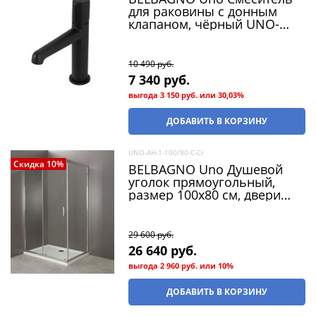
для раковины с донным
клапаном, чёрный UNO-
LVM-NERO
10 490
 руб.
7 340
 руб.
выгода
3 150 руб.
или
30,03%
ДОБАВИТЬ В КОРЗИНУ
UNO-AH-1-100/80-C-Cr
Скидка 10%
BELBAGNO Uno Душевой
уголок прямоугольный,
размер 100х80 см, двери
раздвижные, стекло 5 мм
29 600
 руб.
26 640
 руб.
выгода
2 960 руб.
или
10%
ДОБАВИТЬ В КОРЗИНУ