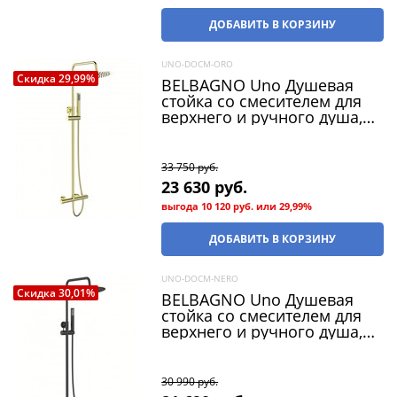
ДОБАВИТЬ В КОРЗИНУ
UNO-DOCM-ORO
Скидка 29,99%
BELBAGNO Uno Душевая
стойка со смесителем для
верхнего и ручного душа,
золото UNO-DOCM-ORO.
Диаметр верхнего душа 25
см.
33 750
 руб.
23 630
 руб.
выгода
10 120 руб.
или
29,99%
ДОБАВИТЬ В КОРЗИНУ
UNO-DOCM-NERO
Скидка 30,01%
BELBAGNO Uno Душевая
стойка со смесителем для
верхнего и ручного душа,
чёрный UNO-DOCM-NERO.
Диаметр верхнего душа 25
см.
30 990
 руб.