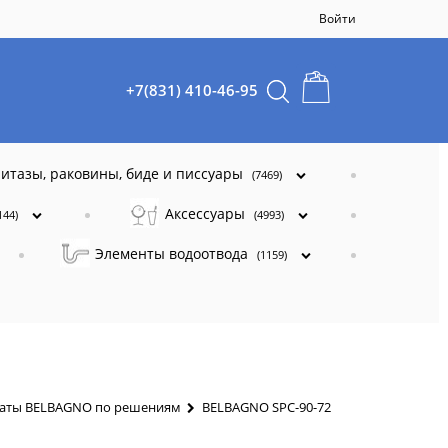
Войти
+7(831) 410-46-95
итазы, раковины, биде и писсуары
(7469)
Аксессуары
144)
(4993)
Элементы водоотвода
(1159)
наты BELBAGNO по решениям
BELBAGNO SPC-90-72