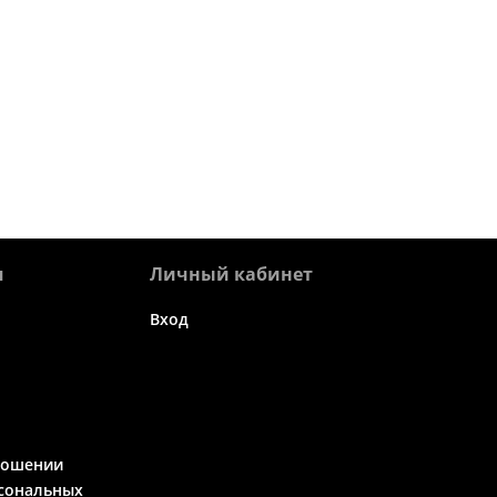
я
Личный кабинет
Вход
ношении
сональных