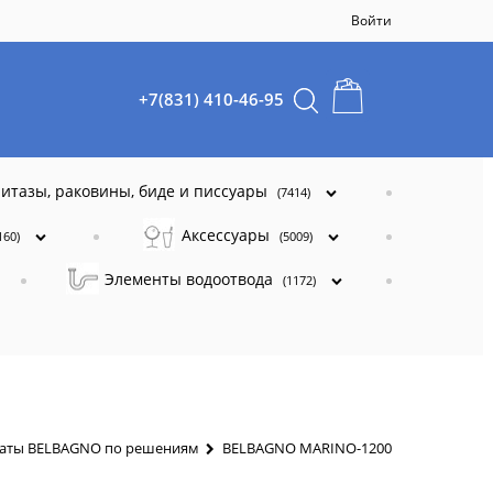
Войти
+7(831) 410-46-95
итазы, раковины, биде и писсуары
(7414)
Аксессуары
160)
(5009)
Элементы водоотвода
(1172)
наты BELBAGNO по решениям
BELBAGNO MARINO-1200