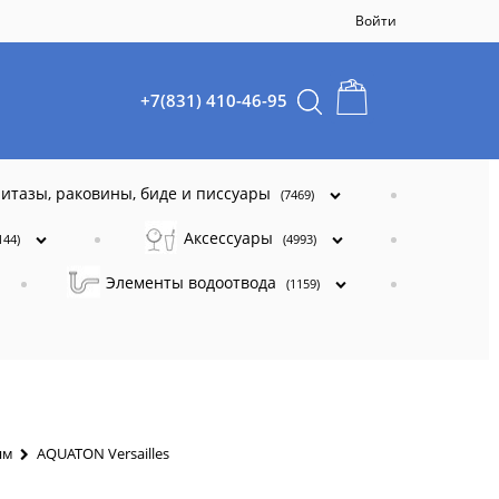
Войти
+7(831) 410-46-95
итазы, раковины, биде и писсуары
(7469)
Аксессуары
144)
(4993)
Элементы водоотвода
(1159)
ям
AQUATON Versailles