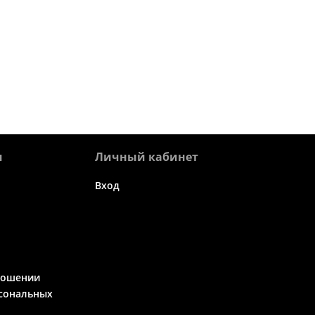
я
Личный кабинет
Вход
ношении
сональных