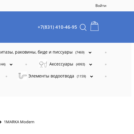
Войти
+7(831) 410-46-95
итазы, раковины, биде и писсуары
(7469)
Аксессуары
144)
(4993)
Элементы водоотвода
(1159)
1MARKA Modern